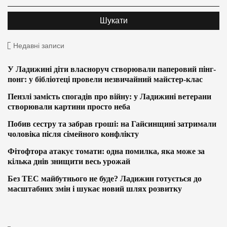
Недавні записи
У Ладижині діти власноруч створювали паперовий пінг-
понг: у бібліотеці провели незвичайний майстер-клас
Пензлі замість спогадів про війну: у Ладижині ветерани
створювали картини просто неба
Побив сестру та забрав гроші: на Гайсинщині затримали
чоловіка після сімейного конфлікту
Фітофтора атакує томати: одна помилка, яка може за
кілька днів знищити весь урожай
Без ТЕС майбутнього не буде? Ладижин готується до
масштабних змін і шукає новий шлях розвитку