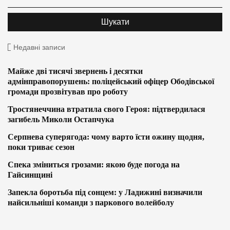
Недавні записи
Майже дві тисячі звернень і десятки
адмінправопорушень: поліцейський офіцер Ободівської
громади прозвітував про роботу
Тростянеччина втратила свого Героя: підтвердилася
загибель Миколи Остапчука
Серпнева суперягода: чому варто їсти ожину щодня,
поки триває сезон
Спека зміниться грозами: якою буде погода на
Гайсинщині
Запекла боротьба під сонцем: у Ладижині визначили
найсильніші команди з паркового волейболу