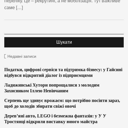
переліку. Це – рекрутинг, а не мобілізація. Тут важливе
саме […]
Недавні записи
Податки, цифрові сервіси та підтримка бізнесу: у Гайсині
відбувся відкритий діалог із підприємцями
Ладижинські Хутори попрощалися з молодим
Захисником Іллею Невінчаним
Серпень ще здивує врожаєм: що потрібно посіяти зараз,
щоб до холодів збирати свіжі овочі
Дерев’яні авто, LEGO і безмежна фантазія: у У У
Тростянці відкрили виставку юного майстра