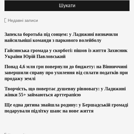
Недавні записи
Запекла боротьба під сонцем: у Ладижині визначили
найсильніші команди з паркового волейболу
Гайсинська громада у скорботі: пішов із життя Захисник
України Юрій Павловський
Понад 4,6 млн грн повернули до бюджету: на Вінниччині
завершили справу про ухилення від сплати податків при
продажу землі
Творчість, що повертає душевну рівновагу: у Ладижині
жінки 55+ займаються арттерапією
Ще одна дитина знайшла родину: у Бершадській громаді
подарували підлітку шанс на нове життя