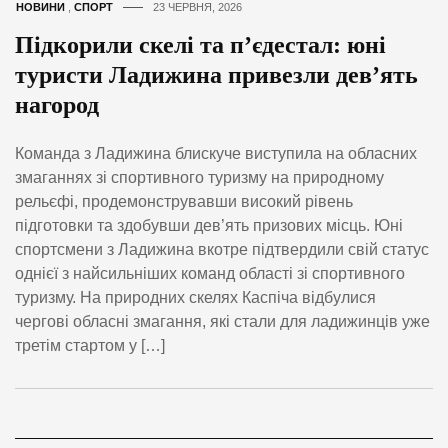
НОВИНИ
,
СПОРТ
23 ЧЕРВНЯ, 2026
Підкорили скелі та п’єдестал: юні
туристи Ладижина привезли дев’ять
нагород
Команда з Ладижина блискуче виступила на обласних
змаганнях зі спортивного туризму на природному
рельєфі, продемонструвавши високий рівень
підготовки та здобувши дев’ять призових місць. Юні
спортсмени з Ладижина вкотре підтвердили свій статус
однієї з найсильніших команд області зі спортивного
туризму. На природних скелях Каспіча відбулися
чергові обласні змагання, які стали для ладижинців уже
третім стартом у […]