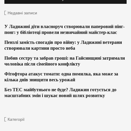
Недавні записи
У Ладижині діти власноруч створювали паперовий пінг-
понг: у бібліотеці провели незвичайний майстер-клас
Пензлі замість спогадів про війну: у Ладижині ветерани
створювали картини просто неба
Побив сестру та забрав гроші: на Гайсинщині затримали
чоловіка після сімейного конфлікту
Фітофтора атакує томати: одна помилка, яка може за
кілька днів знищити весь урожай
Без ТЕС майбутнього не буде? Ладижин готується до
масштабних змін і шукає новий шлях розвитку
Категорії