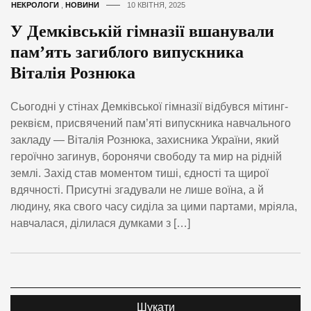
НЕКРОЛОГИ
,
НОВИНИ
10 КВІТНЯ, 2025
У Демківській гімназії вшанували
пам’ять загиблого випускника
Віталія Рознюка
Сьогодні у стінах Демківської гімназії відбувся мітинг-
реквієм, присвячений пам’яті випускника навчального
закладу — Віталія Рознюка, захисника України, який
героїчно загинув, боронячи свободу та мир на рідній
землі. Захід став моментом тиші, єдності та щирої
вдячності. Присутні згадували не лише воїна, а й
людину, яка свого часу сиділа за цими партами, мріяла,
навчалася, ділилася думками з […]