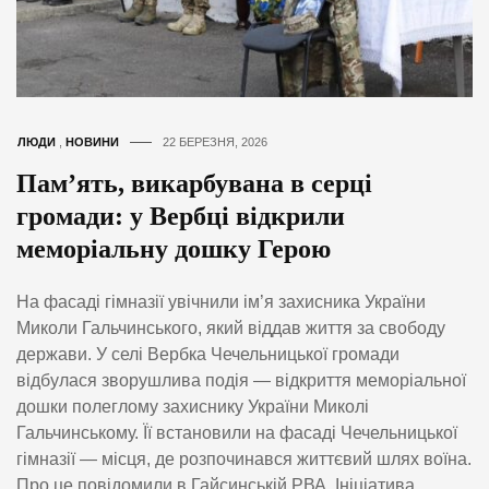
ЛЮДИ
,
НОВИНИ
22 БЕРЕЗНЯ, 2026
Пам’ять, викарбувана в серці
громади: у Вербці відкрили
меморіальну дошку Герою
На фасаді гімназії увічнили ім’я захисника України
Миколи Гальчинського, який віддав життя за свободу
держави. У селі Вербка Чечельницької громади
відбулася зворушлива подія — відкриття меморіальної
дошки полеглому захиснику України Миколі
Гальчинському. Її встановили на фасаді Чечельницької
гімназії — місця, де розпочинався життєвий шлях воїна.
Про це повідомили в Гайсинській РВА. Ініціатива