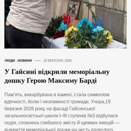
ЛЮДИ
,
НОВИНИ
20 БЕРЕЗНЯ, 2026
У Гайсині відкрили меморіальну
дошку Герою Максиму Барді
Пам’ять, викарбувана в камені, стала символом
вдячності, болю і незламності громади. Учора,19
березня 2026 року, на фасаді Гайсинської
загальноосвітньої школи І–ІІІ ступенів №3 відбулася
подія, сповнена глибокого змісту й щемких емоцій —
відкриття меморіальної дошки на честь полеглого