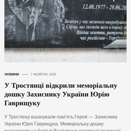
НОВИНИ
7 ЖОВТНЯ, 2025
У Тростянці відкрили меморіальну
дошку Захиснику України Юрію
Гаврищуку
У Тростянці вшанували пам’ять Героя — Захисника
України Юрія Гаврищука. Меморіальну дошку
встановили на будівлі Відділення екстреної медичної