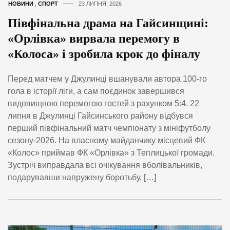
НОВИНИ
,
СПОРТ
23 ЛИПНЯ, 2026
Півфінальна драма на Гайсинщині:
«Орлівка» вирвала перемогу в
«Колоса» і зробила крок до фіналу
Перед матчем у Джулинці вшанували автора 100-го
гола в історії ліги, а сам поєдинок завершився
видовищною перемогою гостей з рахунком 5:4. 22
липня в Джулинці Гайсинського району відбувся
перший півфінальний матч чемпіонату з мініфутболу
сезону-2026. На власному майданчику місцевий ФК
«Колос» приймав ФК «Орлівка» з Теплицької громади.
Зустріч виправдала всі очікування вболівальників,
подарувавши напружену боротьбу, […]