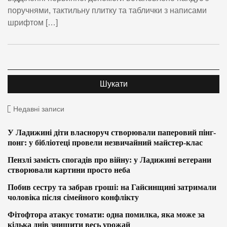
поручнями, тактильну плитку та таблички з написами
шрифтом […]
Недавні записи
У Ладижині діти власноруч створювали паперовий пінг-
понг: у бібліотеці провели незвичайний майстер-клас
Пензлі замість спогадів про війну: у Ладижині ветерани
створювали картини просто неба
Побив сестру та забрав гроші: на Гайсинщині затримали
чоловіка після сімейного конфлікту
Фітофтора атакує томати: одна помилка, яка може за
кілька днів знищити весь урожай