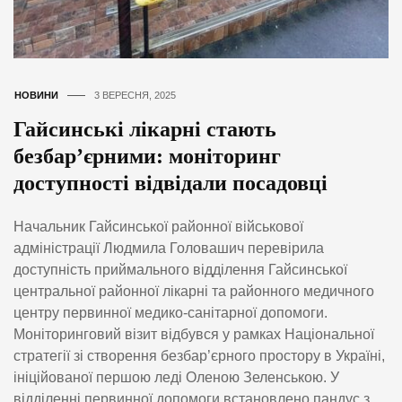
НОВИНИ
3 ВЕРЕСНЯ, 2025
Гайсинські лікарні стають
безбар’єрними: моніторинг
доступності відвідали посадовці
Начальник Гайсинської районної військової
адміністрації Людмила Головашич перевірила
доступність приймального відділення Гайсинської
центральної районної лікарні та районного медичного
центру первинної медико-санітарної допомоги.
Моніторинговий візит відбувся у рамках Національної
стратегії зі створення безбар’єрного простору в Україні,
ініційованої першою леді Оленою Зеленською. У
відділенні первинної допомоги встановлено пандус з