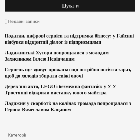
Недавні записи
Податки, цифрові сервіси та підтримка бізнесу: у Гайсині
відбувся відкритий діалог із підприємцями
Ладижинські Хутори попрощалися з молодим
Захисником Іллею Невінчаним
Серпень ще здивує врожаєм: що потрібно посіяти зараз,
щоб до холодів збирати свіжі овочі
Дерев’яні авто, LEGO і безмежна фантазія: у У У
Тростянці відкрили виставку юного майстра
Ладижин у скорботі: на колінах громада попрощалася з
Героєм Вячеславом Кацаном
Категорії