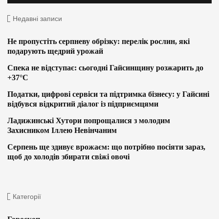
Недавні записи
Не пропустіть серпневу обрізку: перелік рослин, які
подарують щедрий урожай
Спека не відступає: сьогодні Гайсинщину розжарить до
+37°C
Податки, цифрові сервіси та підтримка бізнесу: у Гайсині
відбувся відкритий діалог із підприємцями
Ладижинські Хутори попрощалися з молодим
Захисником Іллею Невінчаним
Серпень ще здивує врожаєм: що потрібно посіяти зараз,
щоб до холодів збирати свіжі овочі
Категорії