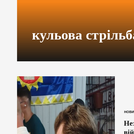
кульова стрільб
НОВИ
Не
вій