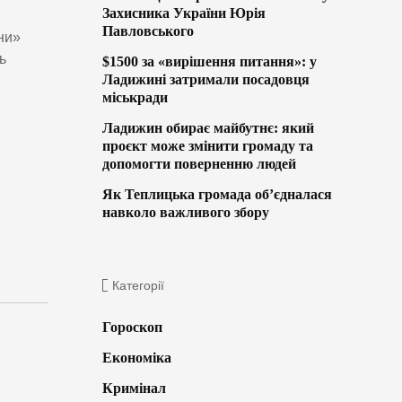
Захисника України Юрія
Павловського
ни»
ь
$1500 за «вирішення питання»: у
Ладижині затримали посадовця
міськради
Ладижин обирає майбутнє: який
проєкт може змінити громаду та
допомогти поверненню людей
Як Теплицька громада об’єдналася
навколо важливого збору
Категорії
Гороскоп
Економіка
Кримінал