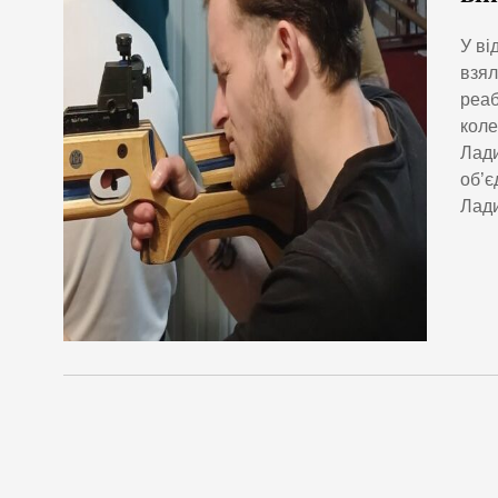
У ві
взял
реаб
коле
Лади
об’є
Лади