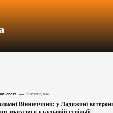
а
НИ
,
СПОРТ
24 ЧЕРВНЯ, 2026
зламні Вінниччини: у Ладижині ветеран
ни змагалися у кульовій стрільбі