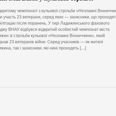
дкритому чемпіонаті з кульової стрільби «Незламні Вінниччи
и участь 23 ветерани, серед яких — захисники, що проходят
ілітацію після поранень. У тирі Ладижинського фахового
джу ВНАУ відбувся відкритий особистий чемпіонат міста
жин зі стрільби кульової «Незламні Вінниччини», який
днав 23 ветеранів війни. Серед учасників — як жителі
жина, так і захисники, які нині проходять […]