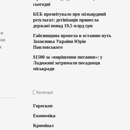
сьогодні
БЕБ прозвітувало про мільярдний
результат: детінізація принесла
державі понад 19,5 млрд грн
ти
Гайсинщина провела в останню путь
вки
Захисника України Юрія
а
Павловського
$1500 за «вирішення питання»: у
Ладижині затримали посадовця
міськради
Категорії
Гороскоп
Економіка
Кримінал