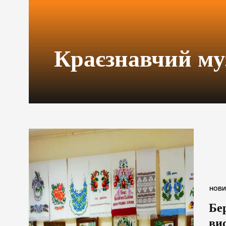
Краєзнавчий му
НОВИ
Бе
ви