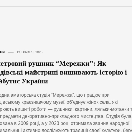
НИ
13 ТРАВНЯ, 2025
метровий рушник “Мережки”: Як
одівські майстрині вишивають історію і
йбутнє України
дна аматорська студія “Мережка”, що працює при
івському краєзнавчому музеї, об’єднує жінок села, які
рюють вишиті роботи — рушники, картини, ляльки-мотанки 
 предмети декоративно-прикладного мистецтва. Студія була
ована в 2009 році, а у 2023 році отримала звання народної.
вальниці активно досліджують традиції своєї культури, бер