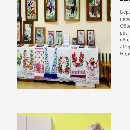
Берш
наро
Обод
вист
обод
«Мер
Наді