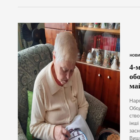
НОВИ
4-
об
ма
Наро
Обод
ство
інші
засн
Виши