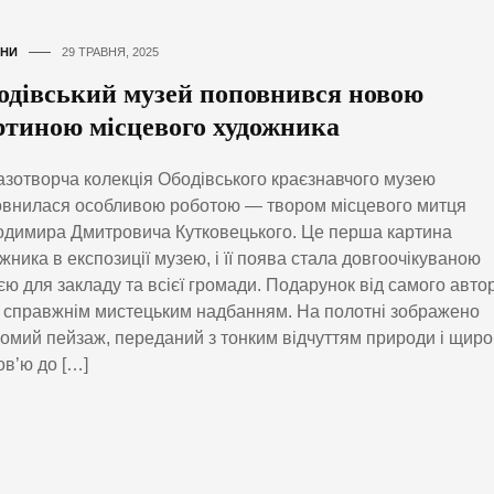
НИ
29 ТРАВНЯ, 2025
одівський музей поповнився новою
ртиною місцевого художника
зотворча колекція Ободівського краєзнавчого музею
внилася особливою роботою — твором місцевого митця
димира Дмитровича Кутковецького. Це перша картина
жника в експозиції музею, і її поява стала довгоочікуваною
єю для закладу та всієї громади. Подарунок від самого авто
 справжнім мистецьким надбанням. На полотні зображено
омий пейзаж, переданий з тонким відчуттям природи і щир
в’ю до […]