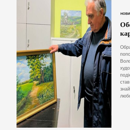
НОВИ
Об
ка
Обра
попо
Воло
худо
поді
став
знай
любо