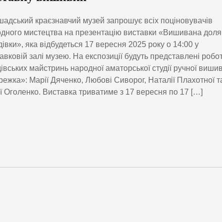
адський краєзнавчий музей запрошує всіх поціновувачів
дного мистецтва на презентацію виставки «Вишивана доля
івки», яка відбудеться 17 вересня 2025 року о 14:00 у
авковій залі музею. На експозиції будуть представлені робо
івських майстринь народної аматорської студії ручної виши
ежка»: Марії Дяченко, Любові Сиворог, Наталії Плахотної т
ї Оголенко. Виставка триватиме з 17 вересня по 17 […]