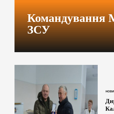
Командування 
ЗСУ
НОВИ
Ди
Ка