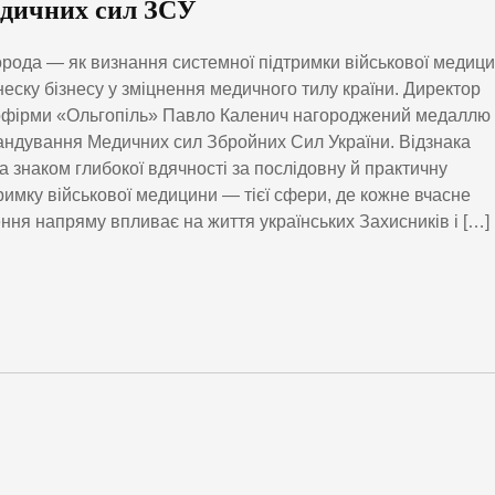
дичних сил ЗСУ
рода — як визнання системної підтримки військової медиц
неску бізнесу у зміцнення медичного тилу країни. Директор
офірми «Ольгопіль» Павло Каленич нагороджений медаллю
ндування Медичних сил Збройних Сил України. Відзнака
а знаком глибокої вдячності за послідовну й практичну
римку військової медицини — тієї сфери, де кожне вчасне
ння напряму впливає на життя українських Захисників і […]