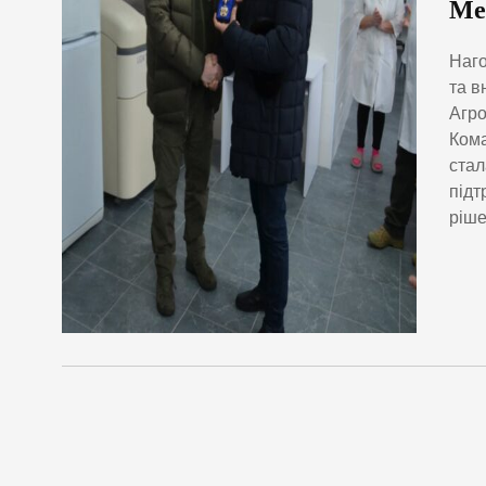
Ме
Наго
та в
Агр
Кома
стал
підт
ріше