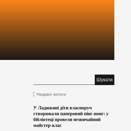
Недавні записи
У Ладижині діти власноруч
створювали паперовий пінг-понг: у
бібліотеці провели незвичайний
майстер-клас