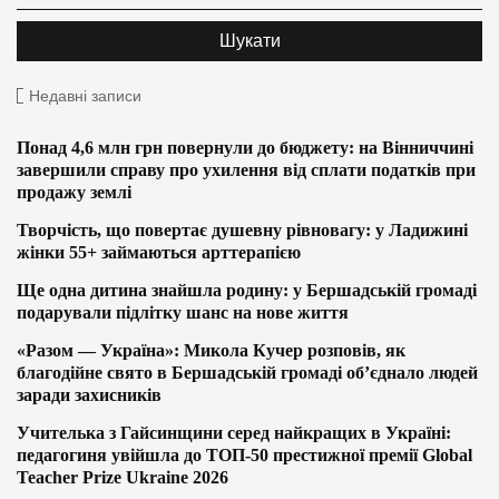
Недавні записи
Понад 4,6 млн грн повернули до бюджету: на Вінниччині
завершили справу про ухилення від сплати податків при
продажу землі
Творчість, що повертає душевну рівновагу: у Ладижині
жінки 55+ займаються арттерапією
Ще одна дитина знайшла родину: у Бершадській громаді
подарували підлітку шанс на нове життя
«Разом — Україна»: Микола Кучер розповів, як
благодійне свято в Бершадській громаді об’єднало людей
заради захисників
Учителька з Гайсинщини серед найкращих в Україні:
педагогиня увійшла до ТОП-50 престижної премії Global
Teacher Prize Ukraine 2026