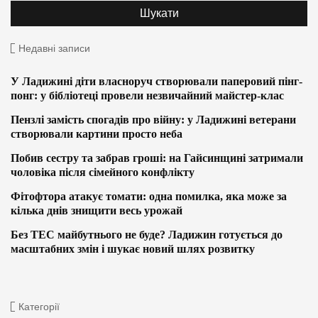
Недавні записи
У Ладижині діти власноруч створювали паперовий пінг-
понг: у бібліотеці провели незвичайний майстер-клас
Пензлі замість спогадів про війну: у Ладижині ветерани
створювали картини просто неба
Побив сестру та забрав гроші: на Гайсинщині затримали
чоловіка після сімейного конфлікту
Фітофтора атакує томати: одна помилка, яка може за
кілька днів знищити весь урожай
Без ТЕС майбутнього не буде? Ладижин готується до
масштабних змін і шукає новий шлях розвитку
Категорії