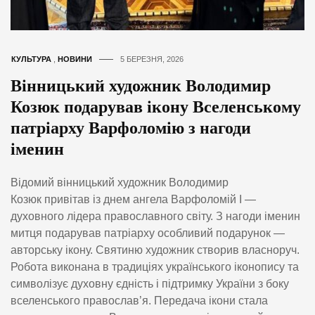
КУЛЬТУРА
,
НОВИНИ
5 БЕРЕЗНЯ, 2026
Вінницький художник Володимир
Козюк подарував ікону Вселенському
патріарху Варфоломію з нагоди
іменин
Відомий вінницький художник Володимир
Козюк привітав із днем ангела Варфоломій I —
духовного лідера православного світу. З нагоди іменин
митця подарував патріарху особливий подарунок —
авторську ікону. Святиню художник створив власноруч.
Робота виконана в традиціях українського іконопису та
символізує духовну єдність і підтримку України з боку
вселенського православ’я. Передача ікони стала