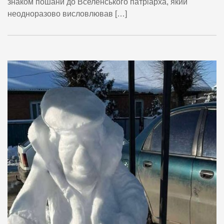
знаком пошани до Вселенського патріарха, який
неодноразово висловлював […]