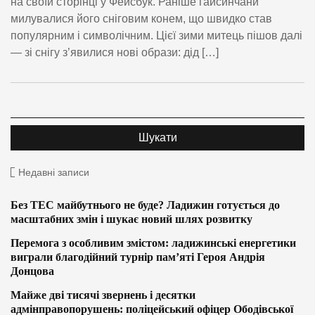
на своїй сторінці у Фейсбук. Раніше гайсинчани
милувалися його сніговим конем, що швидко став
популярним і символічним. Цієї зими митець пішов далі
— зі снігу з’явилися нові образи: дід […]
Недавні записи
Без ТЕС майбутнього не буде? Ладижин готується до
масштабних змін і шукає новий шлях розвитку
Перемога з особливим змістом: ладижинські енергетики
виграли благодійний турнір пам’яті Героя Андрія
Донцова
Майже дві тисячі звернень і десятки
адмінправопорушень: поліцейський офіцер Ободівської