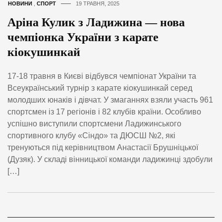
НОВИНИ
,
СПОРТ
19 ТРАВНЯ, 2025
Аріна Кулик з Ладижина — нова
чемпіонка України з карате
кіокушинкай
17-18 травня в Києві відбувся чемпіонат України та
Всеукраїнський турнір з карате кіокушинкай серед
молодших юнаків і дівчат. У змаганнях взяли участь 961
спортсмен із 17 регіонів і 82 клубів країни. Особливо
успішно виступили спортсмени Ладижинського
спортивного клубу «Сіндо» та ДЮСШ №2, які
тренуються під керівництвом Анастасії Брушніцької
(Дузяк). У складі вінницької команди ладижинці здобули
[…]