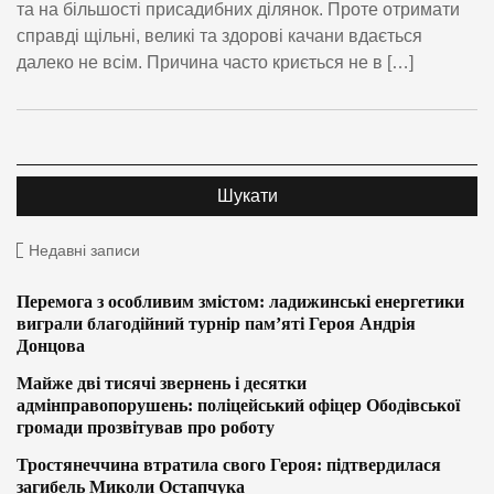
та на більшості присадибних ділянок. Проте отримати
справді щільні, великі та здорові качани вдається
далеко не всім. Причина часто криється не в […]
Недавні записи
Перемога з особливим змістом: ладижинські енергетики
виграли благодійний турнір пам’яті Героя Андрія
Донцова
Майже дві тисячі звернень і десятки
адмінправопорушень: поліцейський офіцер Ободівської
громади прозвітував про роботу
Тростянеччина втратила свого Героя: підтвердилася
загибель Миколи Остапчука