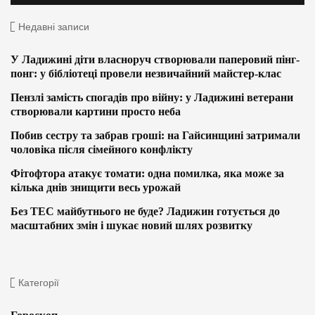
Недавні записи
У Ладижині діти власноруч створювали паперовий пінг-
понг: у бібліотеці провели незвичайний майстер-клас
Пензлі замість спогадів про війну: у Ладижині ветерани
створювали картини просто неба
Побив сестру та забрав гроші: на Гайсинщині затримали
чоловіка після сімейного конфлікту
Фітофтора атакує томати: одна помилка, яка може за
кілька днів знищити весь урожай
Без ТЕС майбутнього не буде? Ладижин готується до
масштабних змін і шукає новий шлях розвитку
Категорії