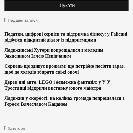
Недавні записи
Податки, цифрові сервіси та підтримка бізнесу: у Гайсині
відбувся відкритий діалог із підприємцями
Ладижинські Хутори попрощалися з молодим
Захисником Іллею Невінчаним
Серпень ще здивує врожаєм: що потрібно посіяти зараз,
щоб до холодів збирати свіжі овочі
Дерев’яні авто, LEGO і безмежна фантазія: у У У
Тростянці відкрили виставку юного майстра
Ладижин у скорботі: на колінах громада попрощалася з
Героєм Вячеславом Кацаном
Категорії