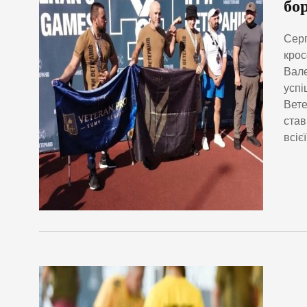
бо
Серг
крос
Вале
успі
Вете
став
всіє