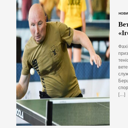
НОВИ
Ве
«Іг
Фахі
приз
тені
вете
служ
Берш
спор
[…]