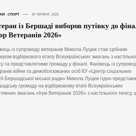
НИ
,
СПОРТ
30 ЧЕРВНЯ, 2026
теран із Бершаді виборов путівку до фіна
ор Ветеранів 2026»
вець із супроводу ветеранів Микола Луцюк став срібним
ером відбіркового етапу Всеукраїнських змагань з настільно
су та представлятиме громаду у фіналі. Фахівець із супрово
ранів війни та демобілізованих осіб КУ «Центр соціальних
б Бершадської міської ради» Микола Луцюк гідно представ
адську громаду на відбірковому етапі Всеукраїнських
тивних змагань «Ігри Ветеранів 2026» з настільного тенісу, 