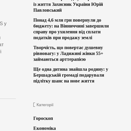
із життя Захисник України Юрій
Павловський
Понад 4,6 млн грн повернули до
S у
бюджету: на Вінниччині завершили
справу про ухилення від сплати
податків при продажу землі
и
ат
Творчість, що повертає душевну
і
рівновагу: у Ладижині жінки 55+
займаються арттерапією
Ще одна дитина знайшла родину: у
Бершадській громаді подарували
підлітку шанс на нове життя
Категорії
Гороскоп
Економіка