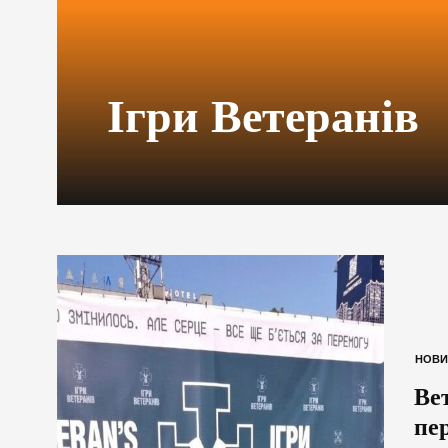
Ігри Ветеранів
НОВИ
Ве
пе