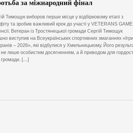
ротьба за міжнародний фінал
ій Тимощук виборов перше місце у відбірковому етапі з
фіту та зробив важливий крок до участі у VETERANS GAME
нсії. Ветеран із Тростянецької громади Сергій Тимощук
шно виступив на Всеукраїнських спортивних змаганнях «Ігр
ранів – 2026», які відбулися у Хмельницькому. Його результ
 не лише особистим досягненням, а й приводом для гордост
ї громади. […]