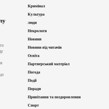
Кримінал
Культура
лу
люди
Некрологи
Новини
го
Новини від читачів
ду
Освіта
ив
Партнерський матеріал
Погода
що
Події
Поради
Привітання та поздоровлення
Спорт