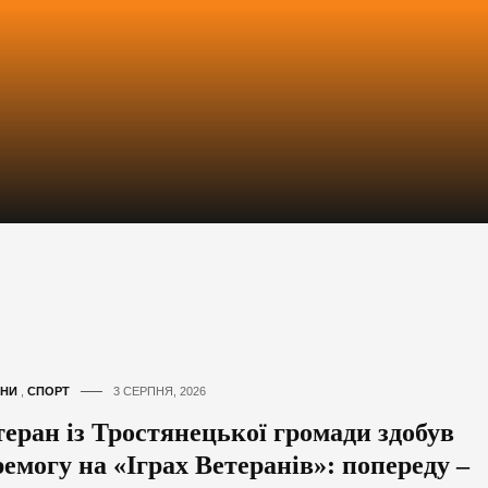
НИ
,
СПОРТ
3 СЕРПНЯ, 2026
теран із Тростянецької громади здобув
ремогу на «Іграх Ветеранів»: попереду –