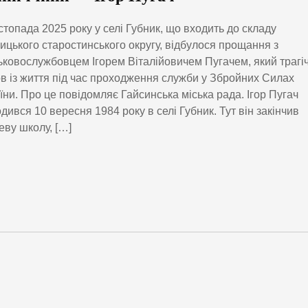
стопада 2025 року у селі Губник, що входить до складу
ицького старостинського округу, відбулося прощання з
ьковослужбовцем Ігорем Віталійовичем Пугачем, який трагі
в із життя під час проходження служби у Збройних Силах
їни. Про це повідомляє Гайсинська міська рада. Ігор Пугач
дився 10 вересня 1984 року в селі Губник. Тут він закінчив
еву школу, […]