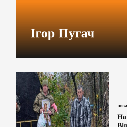
Ігор Пугач
НОВИ
На
Ві