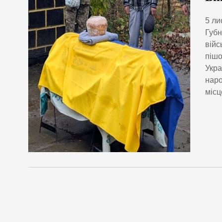
5 ли
Губн
війс
пішо
Укра
наро
місц