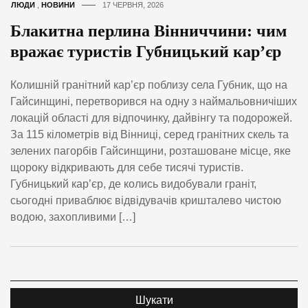
ЛЮДИ
,
НОВИНИ
17 ЧЕРВНЯ, 2026
Блакитна перлина Вінниччини: чим
вражає туристів Губницький кар’єр
Колишній гранітний кар’єр поблизу села Губник, що на
Гайсинщині, перетворився на одну з наймальовничіших
локацій області для відпочинку, дайвінгу та подорожей.
За 115 кілометрів від Вінниці, серед гранітних скель та
зелених пагорбів Гайсинщини, розташоване місце, яке
щороку відкривають для себе тисячі туристів.
Губницький кар’єр, де колись видобували граніт,
сьогодні приваблює відвідувачів кришталево чистою
водою, захопливими […]