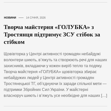
НОВИНИ
14 СІЧНЯ, 2026
Творча майстерня «ГОЛУБКА» з
Тростянця підтримує ЗСУ стібок за
стібком
Щовівторка у Центрі активності громадян небайдужі
волонтери шиють, в’яжуть та створюють речі для наших
захисників, вкладаючи у кожен виріб тепло та подяку.
Творча майстерня «ГОЛУБКА» щовівторка збирає
небайдужих людей у Центрі активності громадян
Тростянецької ТГ, об’єднуючи їх заради спільної мети —
підтримки Збройних Сил України. У майстерні
власноруч шиють і в’яжуть усе необхідне для наших […]