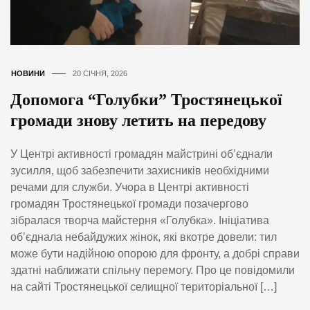
НОВИНИ
20 СІЧНЯ, 2026
Допомога “Голубки” Тростянецької
громади знову летить на передову
У Центрі активності громадян майстрині об’єднали
зусилля, щоб забезпечити захисників необхідними
речами для служби. Учора в Центрі активності
громадян Тростянецької громади позачергово
зібралася творча майстерня «Голубка». Ініціатива
об’єднала небайдужих жінок, які вкотре довели: тил
може бути надійною опорою для фронту, а добрі справи
здатні наближати спільну перемогу. Про це повідомили
на сайті Тростянецької селищної територіальної […]