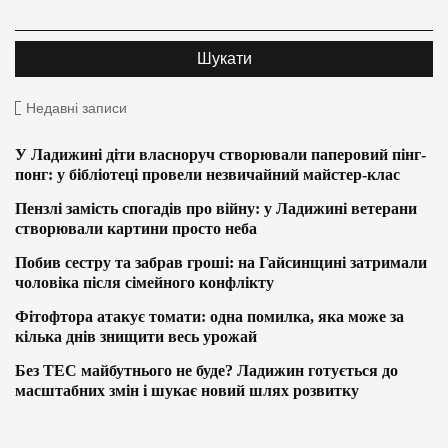
Недавні записи
У Ладижині діти власноруч створювали паперовий пінг-
понг: у бібліотеці провели незвичайний майстер-клас
Пензлі замість спогадів про війну: у Ладижині ветерани
створювали картини просто неба
Побив сестру та забрав гроші: на Гайсинщині затримали
чоловіка після сімейного конфлікту
Фітофтора атакує томати: одна помилка, яка може за
кілька днів знищити весь урожай
Без ТЕС майбутнього не буде? Ладижин готується до
масштабних змін і шукає новий шлях розвитку