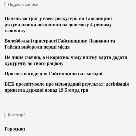
Недавні записи
Палець застряг у електроскутері: на Гайсинщині
рятувальники поспішили на допомогу 4-річному
хлопчику
Волейбольні пристрасті Гайсинщини: Ладижин та
Гайсин вибороли перші місця
Не лише смачна, а й корисна: чому влітку варто додати
кукурудзу до свого раціону
Прогноз погоди для Гайсинщини на сьогодні
БЕБ прозвітувало про мільярдний результат: детінізація
принесла державі понад 19,5 млрд грн
Категорії
Гороскоп