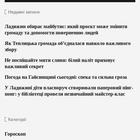
Недавні записи
Ладижин обирає майбутнє: який проєкт може змінити
громаду та допомогти поверненню людей
Як Теплицька громада об’єдналася навколо важливого
збору
Не поспішайте мити сливи: білий наліт приховує
важливий секрет
Погода на Гайсинщині сьогодні: спека та сильна гроза
У Ладижині діти власноруч створювали паперовий пінг-
понг: у бібліотеці провели незвичайний майстер-клас
Категорії
Гороскоп