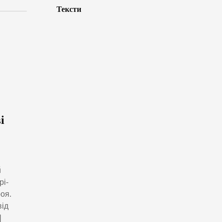
Тексти
і
й
рі-
оя.
від
]