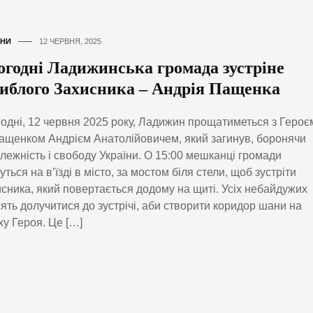
НИ
12 ЧЕРВНЯ, 2025
огодні Ладижинська громада зустріне
гиблого Захисника – Андрія Пащенка
одні, 12 червня 2025 року, Ладижин прощатиметься з Героє
щенком Андрієм Анатолійовичем, який загинув, боронячи
лежність і свободу України. О 15:00 мешканці громади
уться на в’їзді в місто, за мостом біля стели, щоб зустріти
сника, який повертається додому на щиті. Усіх небайдужих
ять долучитися до зустрічі, аби створити коридор шани на
у Героя. Це […]