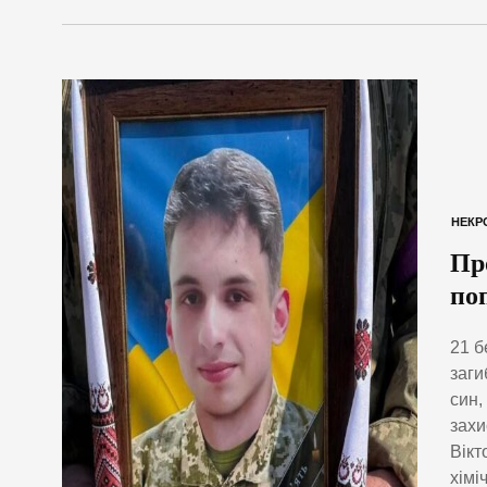
НЕКР
Пр
по
21 б
заги
син,
захи
Вікт
хімі