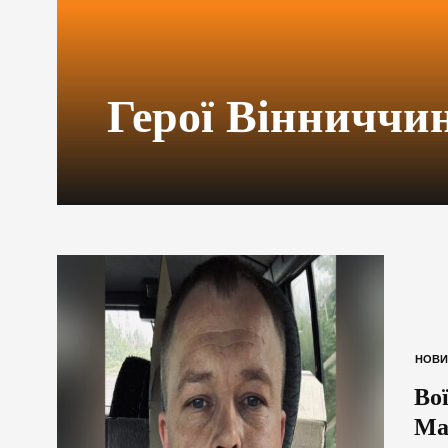
Герої Вінниччи
НОВИ
Во
Ма