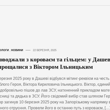
ОЛОГИ
,
НОВИНИ
22 БЕРЕЗНЯ, 2025
оводжали з короваєм та гільцем: у Дашев
прощалися з Віктором Ільницьким
ерезня 2025 року в Дашеві відбувся мітинг-реквієм на честь
блого Героя, Віктора Кириловича Ільницького. Віктор, єдини
 добровільно пішов до лав ЗСУ, натхненний прикладом мате
сниці та дядька в ЗСУ. Його свідомий вибір став шляхом Гер
ор загинув 10 березня 2025 року на Запорізькому напрямку 
чного отруєння. Провели його в останню путь з короваєм, […