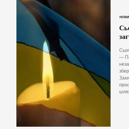
НОВИ
Сь
за
Сьог
— Па
неза
збер
Захи
прос
шлях