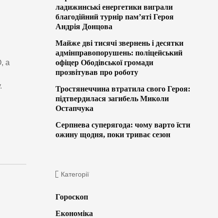
ладижинські енергетики виграли
благодійний турнір пам’яті Героя
Андрія Донцова
Майже дві тисячі звернень і десятки
адмінправопорушень: поліцейський
офіцер Ободівської громади
, а
прозвітував про роботу
.
Тростянеччина втратила свого Героя:
підтвердилася загибель Миколи
Остапчука
Серпнева суперягода: чому варто їсти
ожину щодня, поки триває сезон
Категорії
Гороскоп
Економіка