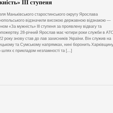
жність» ІІІ ступеня
ля Маньківського старостинського округу Ярослава
опольського відзначили високою державною відзнакою —
ном «За мужність» ІІІ ступеня за проявлену відвагу та
пожертву. 28-річний Ярослав має чотири роки служби в АТО
22 року знову став до лав захисників України. Він служив на
цькому та Сумському напрямках, нині боронить Харківщину
 шлях є прикладом незламності та […]