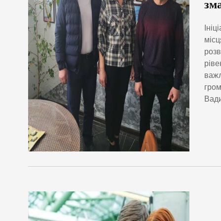
зм
Ініц
місц
розв
ріве
важл
гром
Вади