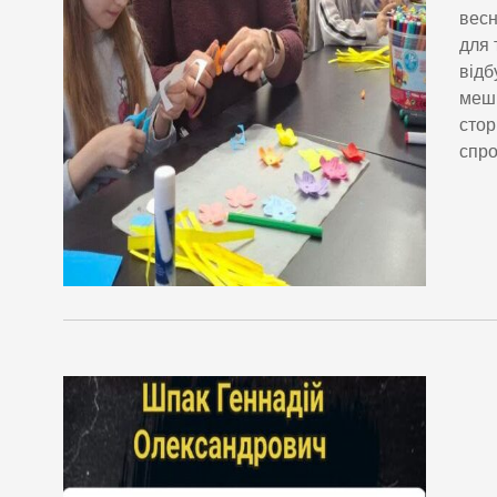
весн
для 
відб
мешк
стор
спро