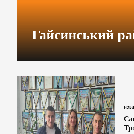
Гайсинський ра
НОВИ
Са
Тр