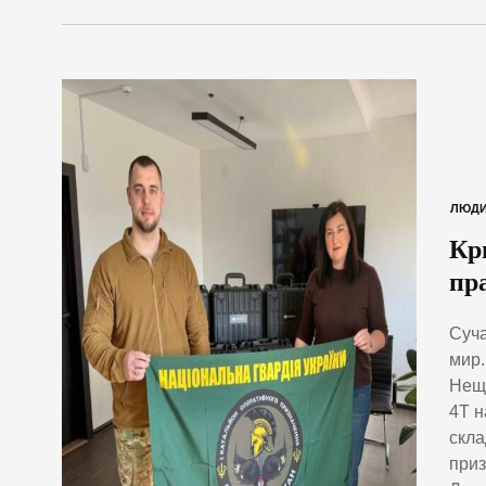
ЛЮД
Кр
пр
Суча
мир.
Нещо
4T н
скла
приз