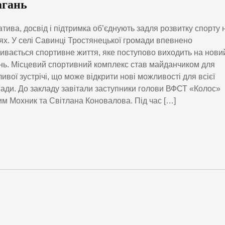
агань
іатива, досвід і підтримка об’єднують задля розвитку спорту 
ях. У селі Савинці Тростянецької громади впевнено
ивається спортивне життя, яке поступово виходить на нови
нь. Місцевий спортивний комплекс став майданчиком для
ивої зустрічі, що може відкрити нові можливості для всієї
ади. До закладу завітали заступники голови ВФСТ «Колос»
м Мохник та Світлана Коновалова. Під час […]