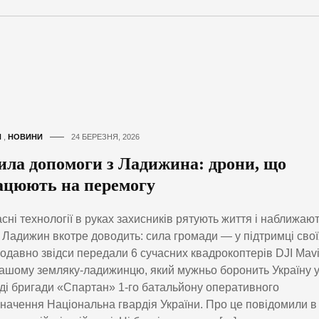
И
,
НОВИНИ
24 БЕРЕЗНЯ, 2026
ила допомоги з Ладижина: дрони, що
ацюють на перемогу
сні технології в руках захисників рятують життя і наближаю
 Ладижин вкотре доводить: сила громади — у підтримці свої
давно звідси передали 6 сучасних квадрокоптерів DJI Mav
ашому земляку-ладижинцю, який мужньо боронить Україну 
ді бригади «Спартан» 1-го батальйону оперативного
начення Національна гвардія України. Про це повідомили в