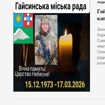
ЛЮД
Га
ка
Захи
Харк
Сумн
земл
Генн
ради
роти