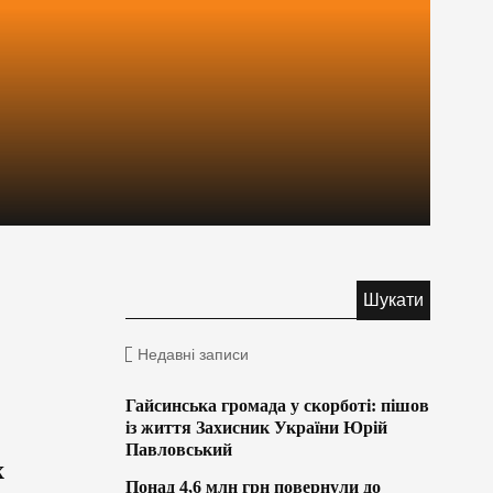
Недавні записи
Гайсинська громада у скорботі: пішов
із життя Захисник України Юрій
Павловський
х
Понад 4,6 млн грн повернули до