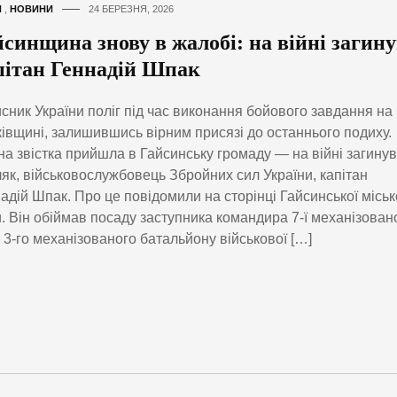
И
,
НОВИНИ
24 БЕРЕЗНЯ, 2026
йсинщина знову в жалобі: на війні загин
пітан Геннадій Шпак
сник України поліг під час виконання бойового завдання на
івщині, залишившись вірним присязі до останнього подиху.
а звістка прийшла в Гайсинську громаду — на війні загинув 
як, військовослужбовець Збройних сил України, капітан
адій Шпак. Про це повідомили на сторінці Гайсинської міськ
. Він обіймав посаду заступника командира 7-ї механізован
 3-го механізованого батальйону військової […]