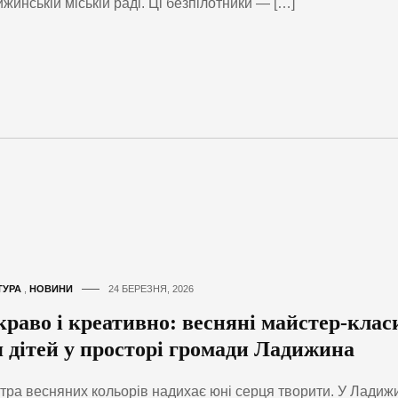
жинській міській раді. Ці безпілотники — […]
ТУРА
,
НОВИНИ
24 БЕРЕЗНЯ, 2026
краво і креативно: весняні майстер-клас
я дітей у просторі громади Ладижина
тра весняних кольорів надихає юні серця творити. У Ладиж