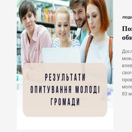
ЛЮД
По
об
Досл
можл
впев
свог
пров
моло
83 м