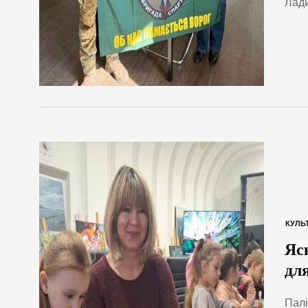
Лади
КУЛЬ
Яс
дл
Палі