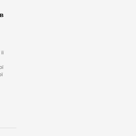
ув
її
ої
ої