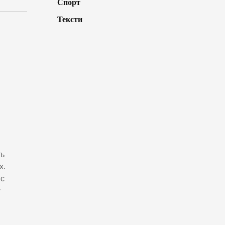
Спорт
Тексти
ть
х.
ic
у