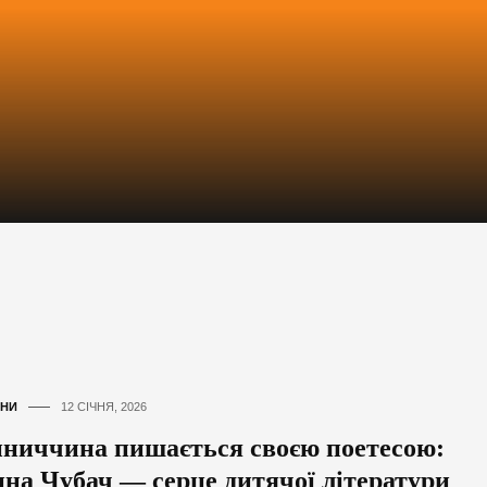
НИ
12 СІЧНЯ, 2026
нниччина пишається своєю поетесою:
нна Чубач — серце дитячої літератури