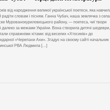
оків від народження великої української поетеси, яка навчил
й радіти словам і пісням. Ганна Чубач, наша землячка з села
ке Мурованокуриловецького району, — поетеса, чиї твори
і далеко за межами України. Вона створила дитячі шедеври,
стали справжніми хітами: від веселих «Хтосиків» до
ндарної «Черепахи Ахи». Згадує на своєму сайті начальник
инської РВА Людмила […]