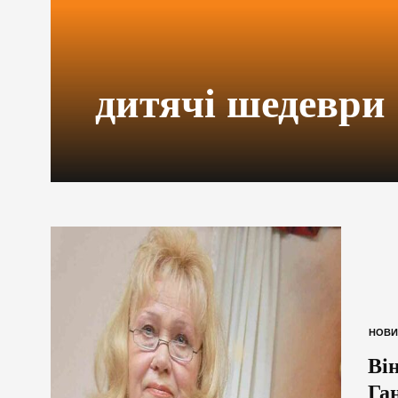
дитячі шедеври
НОВИ
Ві
Га