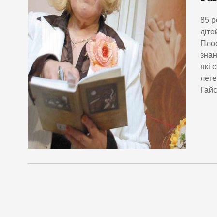
85 р
діте
Плос
знан
які 
леге
Гайс