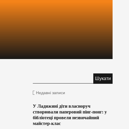
Недавні записи
У Ладижині діти власноруч
створювали паперовий пінг-понг: у
бібліотеці провели незвичайний
майстер-клас