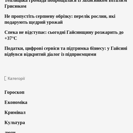
Теплицька громада попрощалася із Захисником Віталієм
Грисюком
Не пропустіть серпневу обрізку: перелік рослин, які
подарують щедрий урожай
Спека не відступає: сьогодні Гайсинщину розжарить до
+37°C
Податки, цифрові сервіси та підтримка бізнесу: у Гайсині
відбувся відкритий діалог із підприємцями
Категорії
Гороскоп
Економіка
Кримінал
Культура
люди