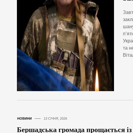
Завт
закл
шану
п’ят
Укра
та н
Віта
НОВИНИ
13 СІЧНЯ, 2026
Бершадська громада прощається і