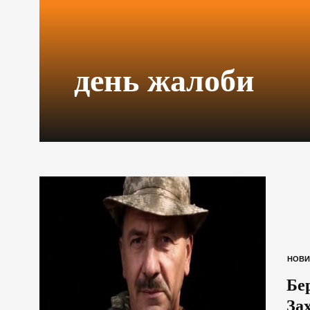
день жалоби
НОВИ
Бе
За