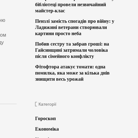
бібліотеці провели незвичайний
майстер-клас
нню
Пензлі замість спогадів про війну: у
Ладижині ветерани створювали
картини просто неба
ком
ду
Побив сестру та забрав гроші: на
Гайсинщині затримали чоловіка
після сімейного конфлікту
Фітофтора атакує томати: одна
помилка, яка може за кілька днів
знищити весь урожай
Категорії
Гороскоп
Економіка