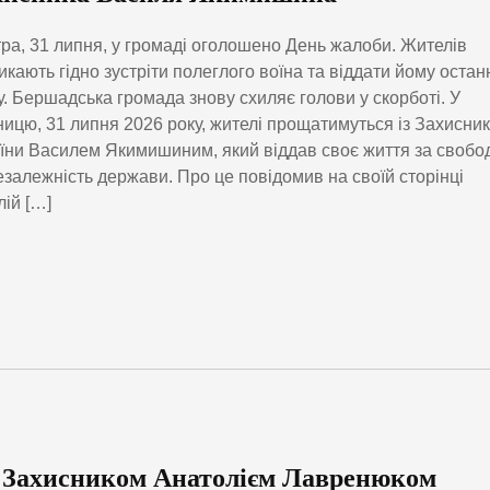
ра, 31 липня, у громаді оголошено День жалоби. Жителів
икають гідно зустріти полеглого воїна та віддати йому оста
. Бершадська громада знову схиляє голови у скорботі. У
ницю, 31 липня 2026 року, жителі прощатимуться із Захисни
їни Василем Якимишиним, який віддав своє життя за свобо
езалежність держави. Про це повідомив на своїй сторінці
лій […]
з Захисником Анатолієм Лавренюком