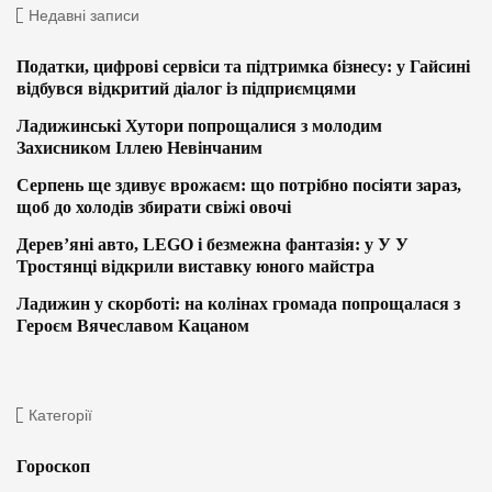
Недавні записи
Податки, цифрові сервіси та підтримка бізнесу: у Гайсині
відбувся відкритий діалог із підприємцями
Ладижинські Хутори попрощалися з молодим
Захисником Іллею Невінчаним
Серпень ще здивує врожаєм: що потрібно посіяти зараз,
щоб до холодів збирати свіжі овочі
Дерев’яні авто, LEGO і безмежна фантазія: у У У
Тростянці відкрили виставку юного майстра
Ладижин у скорботі: на колінах громада попрощалася з
Героєм Вячеславом Кацаном
Категорії
Гороскоп