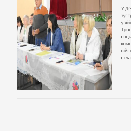
У Де
зуст
увій
Трос
соці
комп
війс
скла