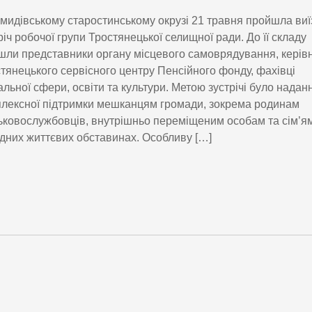
мидівському старостинському окрузі 21 травня пройшла виї
річ робочої групи Тростянецької селищної ради. До її складу
шли представники органу місцевого самоврядування, керів
тянецького сервісного центру Пенсійного фонду, фахівці
альної сфери, освіти та культури. Метою зустрічі було надан
лексної підтримки мешканцям громади, зокрема родинам
ьковослужбовців, внутрішньо переміщеним особам та сім’ям
дних життєвих обставинах. Особливу […]