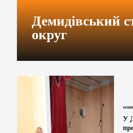
Демидівський с
округ
НОВИ
У 
про