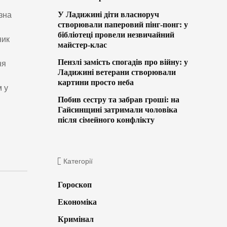
У Ладижині діти власноруч
зна
створювали паперовий пінг-понг: у
бібліотеці провели незвичайний
ник
майстер-клас
Пензлі замість спогадів про війну: у
ня
Ладижині ветерани створювали
картини просто неба
 у
Побив сестру та забрав гроші: на
Гайсинщині затримали чоловіка
після сімейного конфлікту
Категорії
Гороскоп
Економіка
Кримінал