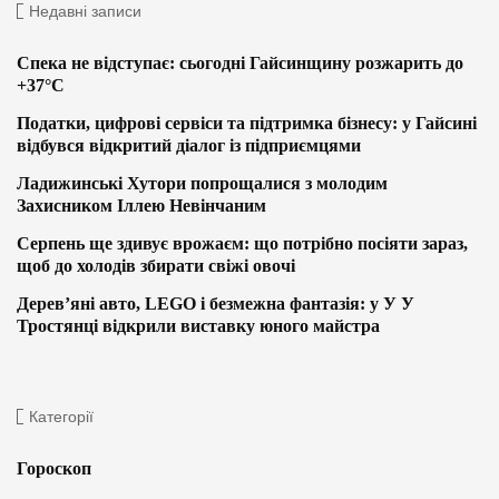
Недавні записи
Спека не відступає: сьогодні Гайсинщину розжарить до
+37°C
Податки, цифрові сервіси та підтримка бізнесу: у Гайсині
відбувся відкритий діалог із підприємцями
Ладижинські Хутори попрощалися з молодим
Захисником Іллею Невінчаним
Серпень ще здивує врожаєм: що потрібно посіяти зараз,
щоб до холодів збирати свіжі овочі
Дерев’яні авто, LEGO і безмежна фантазія: у У У
Тростянці відкрили виставку юного майстра
Категорії
Гороскоп