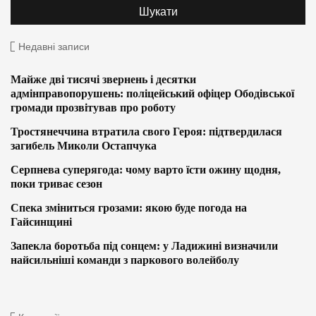
Недавні записи
Майже дві тисячі звернень і десятки
адмінправопорушень: поліцейський офіцер Ободівської
громади прозвітував про роботу
Тростянеччина втратила свого Героя: підтвердилася
загибель Миколи Остапчука
Серпнева суперягода: чому варто їсти ожину щодня,
поки триває сезон
Спека зміниться грозами: якою буде погода на
Гайсинщині
Запекла боротьба під сонцем: у Ладижині визначили
найсильніші команди з паркового волейболу