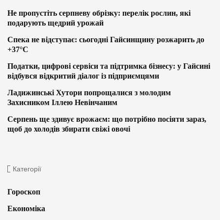
Не пропустіть серпневу обрізку: перелік рослин, які
подарують щедрий урожай
Спека не відступає: сьогодні Гайсинщину розжарить до
+37°C
Податки, цифрові сервіси та підтримка бізнесу: у Гайсині
відбувся відкритий діалог із підприємцями
Ладижинські Хутори попрощалися з молодим
Захисником Іллею Невінчаним
Серпень ще здивує врожаєм: що потрібно посіяти зараз,
щоб до холодів збирати свіжі овочі
Категорії
Гороскоп
Економіка