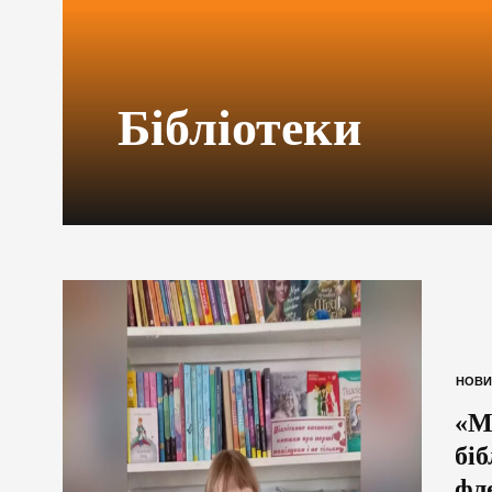
Бібліотеки
НОВИ
«М
бі
фл