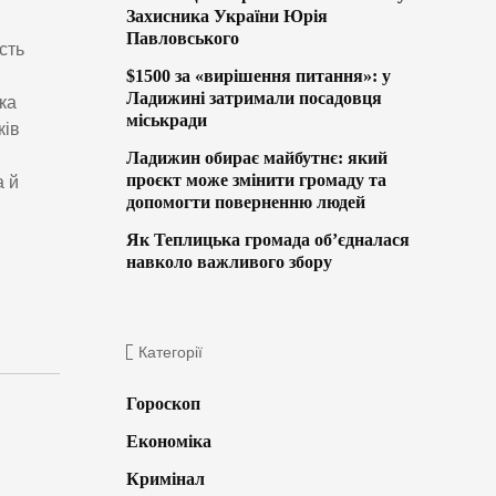
Захисника України Юрія
Павловського
сть
$1500 за «вирішення питання»: у
Ладижині затримали посадовця
ка
міськради
ків
Ладижин обирає майбутнє: який
проєкт може змінити громаду та
а й
допомогти поверненню людей
Як Теплицька громада об’єдналася
навколо важливого збору
Категорії
Гороскоп
Економіка
Кримінал