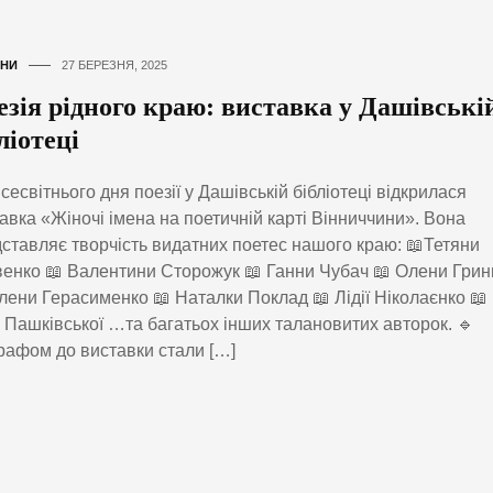
НИ
27 БЕРЕЗНЯ, 2025
езія рідного краю: виставка у Дашівські
ліотеці
сесвітнього дня поезії у Дашівській бібліотеці відкрилася
авка «Жіночі імена на поетичній карті Вінниччини». Вона
ставляє творчість видатних поетес нашого краю: 📖Тетяни
енко 📖 Валентини Сторожук 📖 Ганни Чубач 📖 Олени Грин
лени Герасименко 📖 Наталки Поклад 📖 Лідії Ніколаєнко 📖
 Пашківської …та багатьох інших талановитих авторок. 🔹
рафом до виставки стали […]