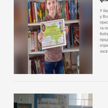
У бе
у Вс
прис
та п
Кобз
прод
отри
засв