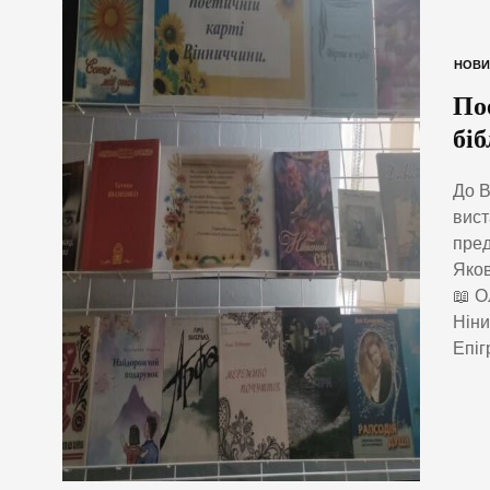
НОВИ
По
біб
До В
вист
пред
Яков
📖 О
Ніни
Епіг