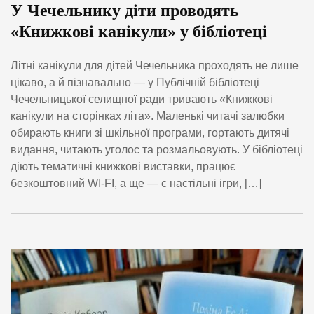
У Чечельнику діти проводять
«Книжкові канікули» у бібліотеці
Літні канікули для дітей Чечельника проходять не лише
цікаво, а й пізнавально — у Публічній бібліотеці
Чечельницької селищної ради тривають «Книжкові
канікули на сторінках літа». Маленькі читачі залюбки
обирають книги зі шкільної програми, гортають дитячі
видання, читають уголос та розмальовують. У бібліотеці
діють тематичні книжкові виставки, працює
безкоштовний WI-FI, а ще — є настільні ігри, […]