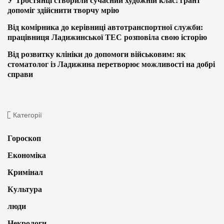
У Тростянці створили сучасний художній клас: грант
допоміг здійснити творчу мрію
Від комірника до керівниці автотранспортної служби:
працівниця Ладижинської ТЕС розповіла свою історію
Від розвитку клініки до допомоги військовим: як
стоматолог із Ладижина перетворює можливості на добрі
справи
Категорії
Гороскоп
Економіка
Кримінал
Культура
люди
Некрологи