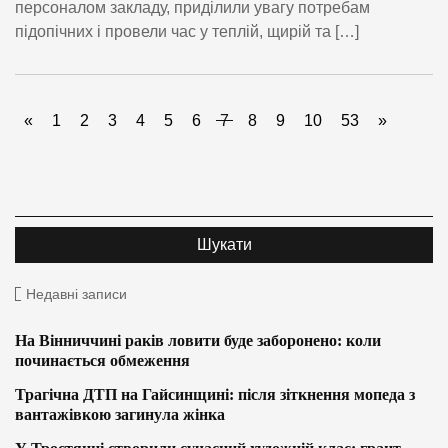
персоналом закладу, приділили увагу потребам
підопічних і провели час у теплій, щирій та […]
«
1
2
3
4
5
6
7
8
9
10
53
»
Недавні записи
На Вінниччині раків ловити буде заборонено: коли
починається обмеження
Трагічна ДТП на Гайсинщині: після зіткнення мопеда з
вантажівкою загинула жінка