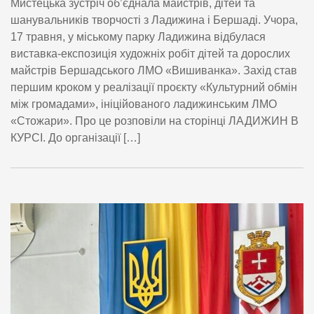
Мистецька зустріч об’єднала майстрів, дітей та
шанувальників творчості з Ладижина і Бершаді. Учора,
17 травня, у міському парку Ладижина відбулася
виставка-експозиція художніх робіт дітей та дорослих
майстрів Бершадського ЛМО «Вишиванка». Захід став
першим кроком у реалізації проєкту «Культурний обмін
між громадами», ініційованого ладижинським ЛМО
«Стожари». Про це розповіли на сторінці ЛАДИЖИН В
КУРСІ. До організації […]