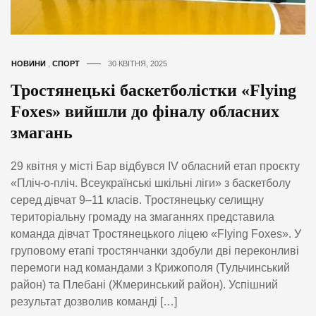
НОВИНИ
,
СПОРТ
30 КВІТНЯ, 2025
Тростянецькі баскетболістки «Flying
Foxes» вийшли до фіналу обласних
змагань
29 квітня у місті Бар відбувся IV обласний етап проєкту
«Пліч-о-пліч. Всеукраїнські шкільні ліги» з баскетболу
серед дівчат 9–11 класів. Тростянецьку селищну
територіальну громаду на змаганнях представила
команда дівчат Тростянецького ліцею «Flying Foxes». У
груповому етапі тростянчанки здобули дві переконливі
перемоги над командами з Крижополя (Тульчинський
район) та Плебані (Жмеринський район). Успішний
результат дозволив команді […]