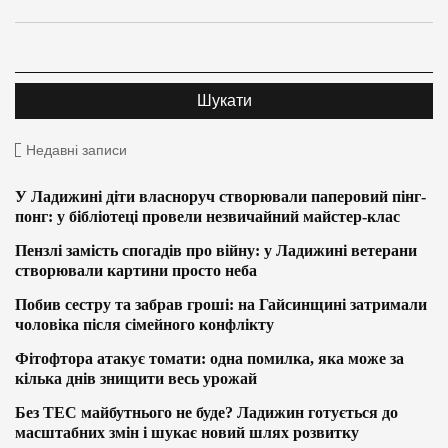
Недавні записи
У Ладижині діти власноруч створювали паперовий пінг-
понг: у бібліотеці провели незвичайний майстер-клас
Пензлі замість спогадів про війну: у Ладижині ветерани
створювали картини просто неба
Побив сестру та забрав гроші: на Гайсинщині затримали
чоловіка після сімейного конфлікту
Фітофтора атакує томати: одна помилка, яка може за
кілька днів знищити весь урожай
Без ТЕС майбутнього не буде? Ладижин готується до
масштабних змін і шукає новий шлях розвитку