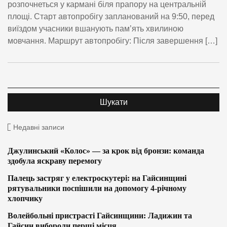
розпочнеться у кармані біля прапору на центральній
площі. Старт автопробігу запланований на 9:50, перед
виїздом учасники вшанують пам’ять хвилиною
мовчання. Маршрут автопробігу: Після завершення […]
Недавні записи
Джулинський «Колос» — за крок від бронзи: команда
здобула яскраву перемогу
Палець застряг у електроскутері: на Гайсинщині
рятувальники поспішили на допомогу 4-річному
хлопчику
Волейбольні пристрасті Гайсинщини: Ладижин та
Гайсин вибороли перші місця