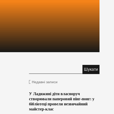
Недавні записи
У Ладижині діти власноруч
створювали паперовий пінг-понг: у
бібліотеці провели незвичайний
майстер-клас