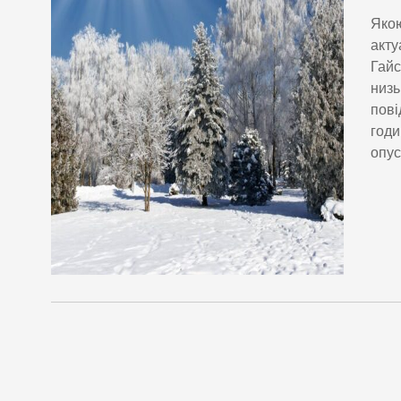
Якою
акту
Гайс
низь
пові
годи
опус