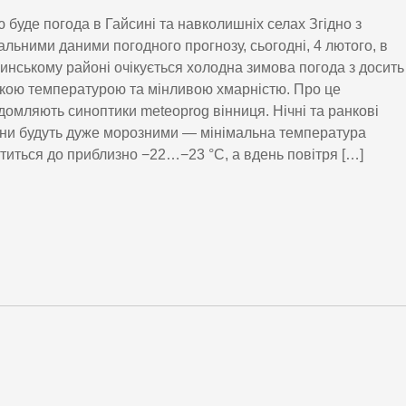
 буде погода в Гайсині та навколишніх селах Згідно з
альними даними погодного прогнозу, сьогодні, 4 лютого, в
инському районі очікується холодна зимова погода з досить
кою температурою та мінливою хмарністю. Про це
домляють синоптики meteoprog вінниця. Нічні та ранкові
ни будуть дуже морозними — мінімальна температура
титься до приблизно −22…−23 °C, а вдень повітря […]