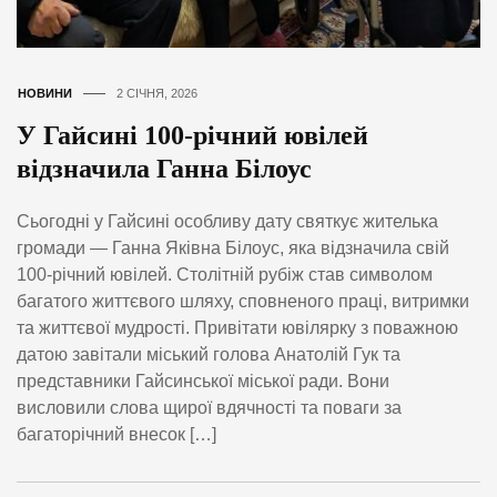
НОВИНИ
2 СІЧНЯ, 2026
У Гайсині 100-річний ювілей
відзначила Ганна Білоус
Сьогодні у Гайсині особливу дату святкує жителька
громади — Ганна Яківна Білоус, яка відзначила свій
100-річний ювілей. Столітній рубіж став символом
багатого життєвого шляху, сповненого праці, витримки
та життєвої мудрості. Привітати ювілярку з поважною
датою завітали міський голова Анатолій Гук та
представники Гайсинської міської ради. Вони
висловили слова щирої вдячності та поваги за
багаторічний внесок […]