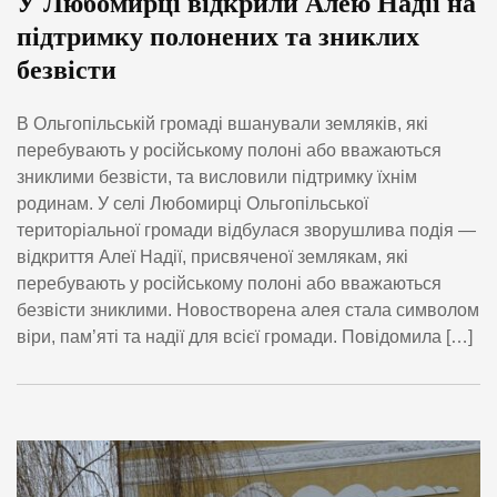
У Любомирці відкрили Алею Надії на
підтримку полонених та зниклих
безвісти
В Ольгопільській громаді вшанували земляків, які
перебувають у російському полоні або вважаються
зниклими безвісти, та висловили підтримку їхнім
родинам. У селі Любомирці Ольгопільської
територіальної громади відбулася зворушлива подія —
відкриття Алеї Надії, присвяченої землякам, які
перебувають у російському полоні або вважаються
безвісти зниклими. Новостворена алея стала символом
віри, пам’яті та надії для всієї громади. Повідомила […]