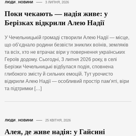
ЛЮДИ
,
НОВИНИ
3 ЛИПНЯ, 2026
Поки чекають — надія живе: у
Берізках відкрили Алею Надії
У Чечельницькій громаді створили Алею Надії — місце,
що об’єднало родини безвісти зниклих воїнів, земляків
та всіх, хто не втрачає віри у повернення українських
Героїв додому. Сьогодні, 3 липня 2026 року, в селі
Берізки Чечельницькі відбулася подія, сповнена
глибокого змісту й сильних емоцій. Тут урочисто
відкрили Алею Надії — особливий простір пам’яті, віри
та підтримки […]
ЛЮДИ
,
НОВИНИ
25 КВІТНЯ, 2026
Алея, де живе надія: у Гайсині