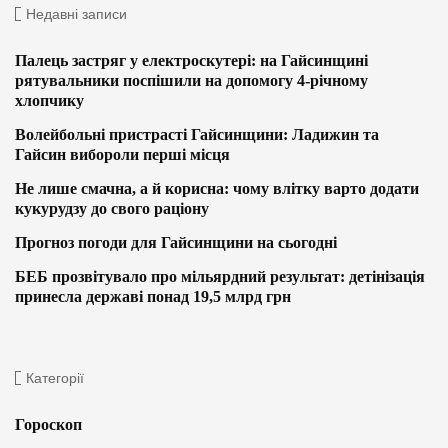
Недавні записи
Палець застряг у електроскутері: на Гайсинщині
рятувальники поспішили на допомогу 4-річному
хлопчику
Волейбольні пристрасті Гайсинщини: Ладижин та
Гайсин вибороли перші місця
Не лише смачна, а й корисна: чому влітку варто додати
кукурудзу до свого раціону
Прогноз погоди для Гайсинщини на сьогодні
БЕБ прозвітувало про мільярдний результат: детінізація
принесла державі понад 19,5 млрд грн
Категорії
Гороскоп