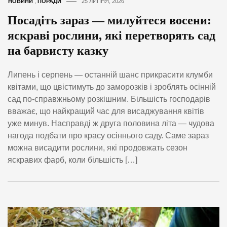
НОВИНИ
,
ПОРАДИ
25 ЛИПНЯ, 2026
Посадіть зараз — милуйтеся восени:
яскраві рослини, які перетворять сад
на барвисту казку
Липень і серпень — останній шанс прикрасити клумби
квітами, що цвістимуть до заморозків і зроблять осінній
сад по-справжньому розкішним. Більшість господарів
вважає, що найкращий час для висаджування квітів
уже минув. Насправді ж друга половина літа — чудова
нагода подбати про красу осіннього саду. Саме зараз
можна висадити рослини, які продовжать сезон
яскравих фарб, коли більшість […]