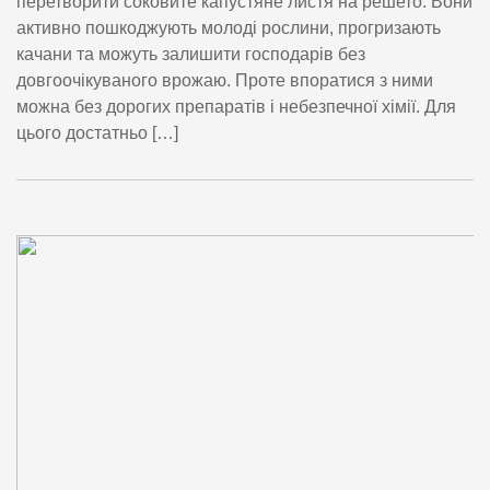
перетворити соковите капустяне листя на решето. Вони
активно пошкоджують молоді рослини, прогризають
качани та можуть залишити господарів без
довгоочікуваного врожаю. Проте впоратися з ними
можна без дорогих препаратів і небезпечної хімії. Для
цього достатньо […]