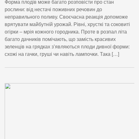
Форма плодів може багато розповісти про стан
рослини: від нестачі поживних речовин до
неправильного поливу. Своєчасна реакція допоможе
врятувати майбутній урожай. Рівні, хрусткі та соковиті
огірки – мрія кожного городника. Проте в розпал літа
багато дачників помічають, що замість красивих
зеленців на грядках з’являються плоди дивної форми:
схожі на гачки, груші чи навіть лампочки. Така […]