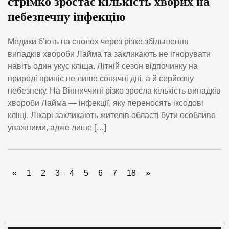
стрімко зростає кількість хворих на
небезпечну інфекцію
Медики б’ють на сполох через різке збільшення
випадків хвороби Лайма та закликають не ігнорувати
навіть один укус кліща. Літній сезон відпочинку на
природі приніс не лише сонячні дні, а й серйозну
небезпеку. На Вінниччині різко зросла кількість випадків
хвороби Лайма — інфекції, яку переносять іксодові
кліщі. Лікарі закликають жителів області бути особливо
уважними, адже лише […]
«
1
2
3
4
5
6
7
18
»