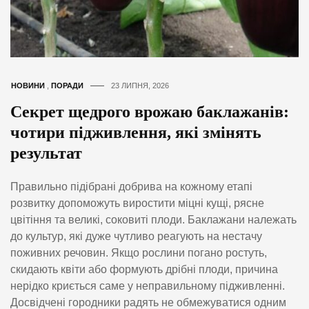
НОВИНИ
,
ПОРАДИ
23 ЛИПНЯ, 2026
Секрет щедрого врожаю баклажанів:
чотири підживлення, які змінять
результат
Правильно підібрані добрива на кожному етапі
розвитку допоможуть виростити міцні кущі, рясне
цвітіння та великі, соковиті плоди. Баклажани належать
до культур, які дуже чутливо реагують на нестачу
поживних речовин. Якщо рослини погано ростуть,
скидають квіти або формують дрібні плоди, причина
нерідко криється саме у неправильному підживленні.
Досвідчені городники радять не обмежуватися одним