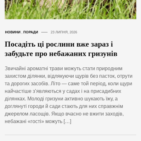
НОВИНИ
,
ПОРАДИ
23 ЛИПНЯ, 2026
Посадіть ці рослини вже зараз і
забудьте про небажаних гризунів
Звичайні ароматні трави можуть стати природним
захистом ділянки, відлякуючи щурів без пасток, отрути
та дорогих засобів. Літо — саме той період, коли щури
найчастіше з’являються у садах і на присадибних
ділянках. Молоді гризуни активно шукають їжу, а
доглянуті городи й сади стають для них справжнім
джерелом ласощів. Якщо вчасно не вжити заходів,
небажані «гості» можуть […]