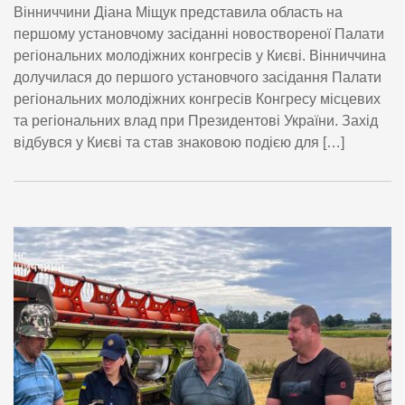
Вінниччини Діана Міщук представила область на
першому установчому засіданні новоствореної Палати
регіональних молодіжних конгресів у Києві. Вінниччина
долучилася до першого установчого засідання Палати
регіональних молодіжних конгресів Конгресу місцевих
та регіональних влад при Президентові України. Захід
відбувся у Києві та став знаковою подією для […]