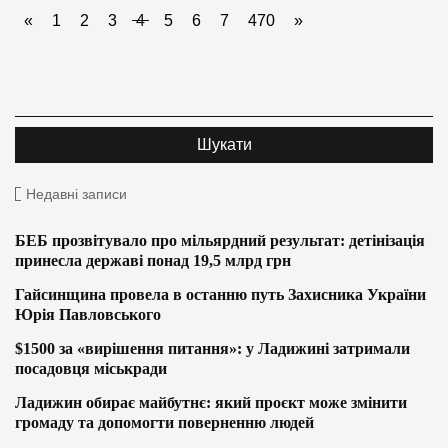
«
1
2
3
4
5
6
7
470
»
Недавні записи
БЕБ прозвітувало про мільярдний результат: детінізація
принесла державі понад 19,5 млрд грн
Гайсинщина провела в останню путь Захисника України
Юрія Павловського
$1500 за «вирішення питання»: у Ладижині затримали
посадовця міськради
Ладижин обирає майбутнє: який проєкт може змінити
громаду та допомогти поверненню людей