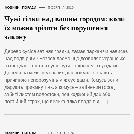
НОВИНИ
,
ПОРАДИ
5 СЕРПНЯ, 2026
Чужі гілки над вашим городом: коли
їх можна зрізати без порушення
закону
Дерево сусіда затіняє грядки, ламає паркан чи нависає
над подвір’ям? Розповідаємо, що дозволяє українське
законодавство та як уникнути конфлікту із сусідами.
Дерева на межі земельних ділянок часто стають
причиною непорозумінь між сусідами. Комусь вони
дарують приємну тінь, а комусь – затінений город,
забиті листям водостоки, пошкоджений дах або
постійний страх, що велика гілка впаде під […]
НОВИНИ
,
ПОГОДА
5 СЕРПНЯ, 2026