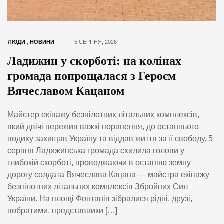
ЛЮДИ
,
НОВИНИ
5 СЕРПНЯ, 2026
Ладижин у скорботі: на колінах
громада попрощалася з Героєм
Вячеславом Кацаном
Майстер екіпажу безпілотних літальних комплексів,
який двічі пережив важкі поранення, до останнього
подиху захищав Україну та віддав життя за її свободу. 5
серпня Ладижинська громада схилила голови у
глибокій скорботі, проводжаючи в останню земну
дорогу солдата Вячеслава Кацана — майстра екіпажу
безпілотних літальних комплексів Збройних Сил
України. На площі Фонтанів зібралися рідні, друзі,
побратими, представники […]