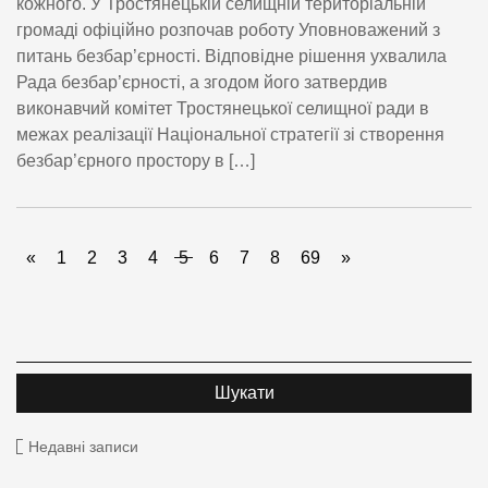
кожного. У Тростянецькій селищній територіальній
громаді офіційно розпочав роботу Уповноважений з
питань безбар’єрності. Відповідне рішення ухвалила
Рада безбар’єрності, а згодом його затвердив
виконавчий комітет Тростянецької селищної ради в
межах реалізації Національної стратегії зі створення
безбар’єрного простору в […]
«
1
2
3
4
5
6
7
8
69
»
Недавні записи