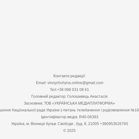
Контакти редакції:
Email: vinnychchyna.online@gmail.com
Тел:+38 098 031 08 61
Головний редактор: Голошивець Анастасія
Засновник: ТОВ «УКРАЇНСЬКА МЕДІАПЛАТФОРМА»
шення Національної ради України з питань телебачення і радіомовлення №1
Ідентифікатор медіа: R40-06393
Україна, м. Вінниця бульв. Свободи , буд. 8, 21005 +380953626765
© 2025