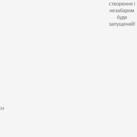
створення і
незабаром
буде
запущений!
634