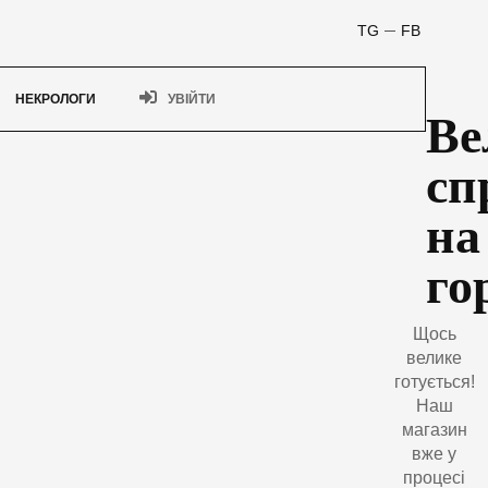
TG
FB
НЕКРОЛОГИ
УВІЙТИ
Ве
сп
на
го
Щось
велике
готується!
Наш
магазин
вже у
процесі